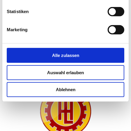
Statistiken
Kontakt
Marketing
Heinz Leibrock Industriereinigung
An der Schmelz
2
66557
Illingen
Alle zulassen
Telefon:
01607815311
Fax:
Auswahl erlauben
E-Mail-Adresse:
service@hochleistungssauger.com
Ablehnen